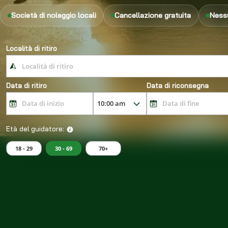
Società di noleggio locali
Cancellazione gratuita
Nessu
Località di ritiro
Data di ritiro
Data di riconsegna
Età del guidatore:
18 - 29
30 - 69
70+