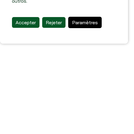
outros.
Accepter
Rejeter
Paramètres
À propos de nous
Termes et conditions
Politique de confidentialité
Politique de cookies
Conseils de conduite aux Açores